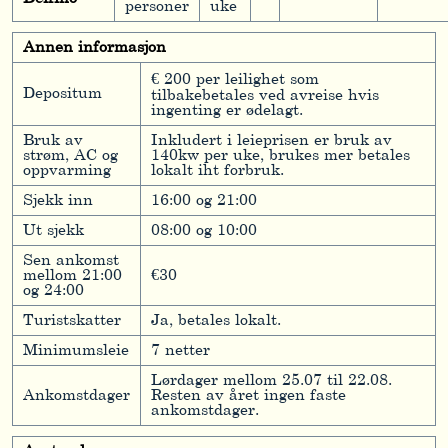
personer
uke
Annen informasjon
€ 200 per leilighet som
Depositum
tilbakebetales ved avreise hvis
ingenting er ødelagt.
Bruk av
Inkludert i leieprisen er bruk av
strøm, AC og
140kw per uke, brukes mer betales
oppvarming
lokalt iht forbruk.
Sjekk inn
16:00 og 21:00
Ut sjekk
08:00 og 10:00
Sen ankomst
mellom 21:00
€30
og 24:00
Turistskatter
Ja, betales lokalt.
Minimumsleie
7 netter
Lørdager mellom 25.07 til 22.08.
Ankomstdager
Resten av året ingen faste
ankomstdager.