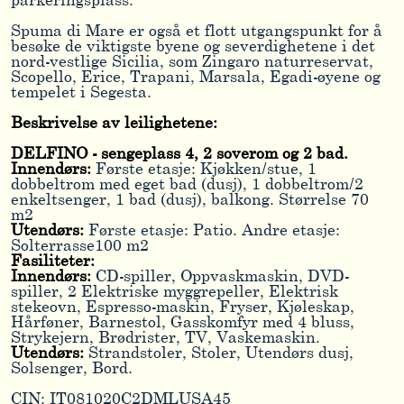
parkeringsplass.
Spuma di Mare er også et flott utgangspunkt for å
besøke de viktigste byene og severdighetene i det
nord-vestlige Sicilia, som Zingaro naturreservat,
Scopello, Erice, Trapani, Marsala, Egadi-øyene og
tempelet i Segesta.
Beskrivelse av leilighetene:
DELFINO - sengeplass 4, 2 soverom og 2 bad.
Innendørs:
Første etasje: Kjøkken/stue, 1
dobbeltrom med eget bad (dusj), 1 dobbeltrom/2
enkeltsenger, 1 bad (dusj), balkong. Størrelse 70
m2
Utendørs:
Første etasje: Patio. Andre etasje:
Solterrasse100 m2
Fasiliteter:
Innendørs:
CD-spiller, Oppvaskmaskin, DVD-
spiller, 2 Elektriske myggrepeller, Elektrisk
stekeovn, Espresso-maskin, Fryser, Kjøleskap,
Hårføner, Barnestol, Gasskomfyr med 4 bluss,
Strykejern, Brødrister, TV, Vaskemaskin.
Utendørs:
Strandstoler, Stoler, Utendørs dusj,
Solsenger, Bord.
CIN: IT081020C2DMLUSA45