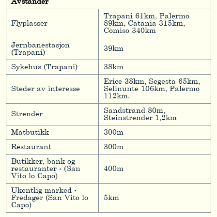
Avstander
Trapani 61km, Palermo
Flyplasser
89km, Catania 315km,
Comiso 340km
Jernbanestasjon
39km
(Trapani)
Sykehus (Trapani)
38km
Erice 38km, Segesta 65km,
Steder av interesse
Selinunte 106km, Palermo
112km.
Sandstrand 80m,
Strender
Steinstrender 1,2km
Matbutikk
300m
Restaurant
300m
Butikker, bank og
restauranter - (San
400m
Vito lo Capo)
Ukentlig marked -
Fredager (San Vito lo
5km
Capo)