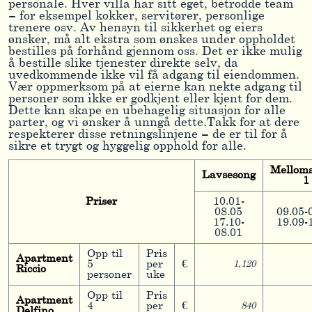
personale. Hver villa har sitt eget, betrodde team
– for eksempel kokker, servitører, personlige
trenere osv. Av hensyn til sikkerhet og eiers
ønsker, må alt ekstra som ønskes under oppholdet
bestilles på forhånd gjennom oss. Det er ikke mulig
å bestille slike tjenester direkte selv, da
uvedkommende ikke vil få adgang til eiendommen.
Vær oppmerksom på at eierne kan nekte adgang til
personer som ikke er godkjent eller kjent for dem.
Dette kan skape en ubehagelig situasjon for alle
parter, og vi ønsker å unngå dette.Takk for at dere
respekterer disse retningslinjene – de er til for å
sikre et trygt og hyggelig opphold for alle.
Melloms
Lavsesong
1
Priser
10.01-
08.05
09.05-
17.10-
19.09-
08.01
Opp til
Pris
Apartment
5
per
€
1,120
Riccio
personer
uke
Opp til
Pris
Apartment
4
per
€
840
Delfino