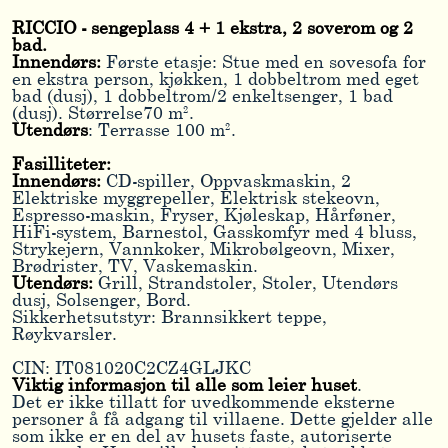
RICCIO - sengeplass 4 + 1 ekstra, 2 soverom og 2
bad.
Innendørs:
Første etasje: Stue med en sovesofa for
en ekstra person, kjøkken, 1 dobbeltrom med eget
bad (dusj), 1 dobbeltrom/2 enkeltsenger, 1 bad
(dusj). Størrelse70 m².
Utendørs
: Terrasse 100 m².
Fasilliteter:
Innendørs:
CD-spiller, Oppvaskmaskin, 2
Elektriske myggrepeller, Elektrisk stekeovn,
Espresso-maskin, Fryser, Kjøleskap, Hårføner,
HiFi-system, Barnestol, Gasskomfyr med 4 bluss,
Strykejern, Vannkoker, Mikrobølgeovn, Mixer,
Brødrister, TV, Vaskemaskin.
Utendørs:
Grill, Strandstoler, Stoler, Utendørs
dusj, Solsenger, Bord.
Sikkerhetsutstyr: Brannsikkert teppe,
Røykvarsler.
CIN: IT081020C2CZ4GLJKC
Viktig informasjon til alle som leier huset
.
Det er ikke tillatt for uvedkommende eksterne
personer å få adgang til villaene. Dette gjelder alle
som ikke er en del av husets faste, autoriserte