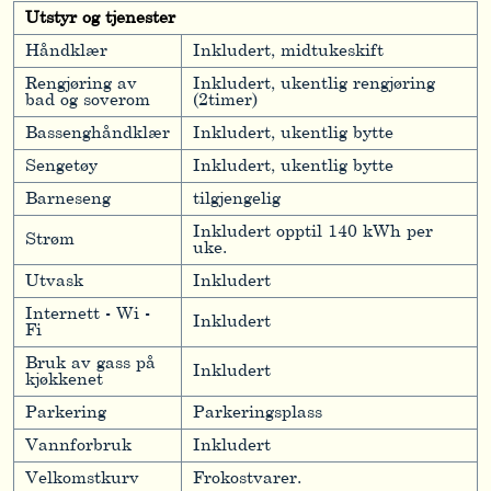
Utstyr og tjenester
Håndklær
Inkludert, midtukeskift
Rengjøring av
Inkludert, ukentlig rengjøring
bad og soverom
(2timer)
Bassenghåndklær
Inkludert, ukentlig bytte
Sengetøy
Inkludert, ukentlig bytte
Barneseng
tilgjengelig
Inkludert opptil 140 kWh per
Strøm
uke.
Utvask
Inkludert
Internett - Wi -
Inkludert
Fi
Bruk av gass på
Inkludert
kjøkkenet
Parkering
Parkeringsplass
Vannforbruk
Inkludert
Velkomstkurv
Frokostvarer.